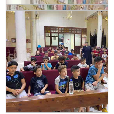
Cerca...
VIVERE LA COOPERATIVA
RESIDENZIALITÀ
HOME CARE
SERVIZI OSPEDALIERI
MINORI
ACCOGLIENZA E INTEGRAZIONE