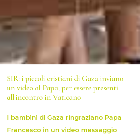
SIR: i piccoli cristiani di Gaza inviano
un video al Papa, per essere presenti
all'incontro in Vaticano
I bambini di Gaza ringraziano Papa
Francesco in un video messaggio