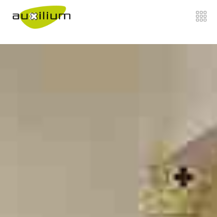
">
Home
Chi siamo
Di cosa ci occupiamo
">
Come Lavoriamo
">