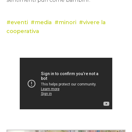
eventi
media
minori
vivere la
cooperativa