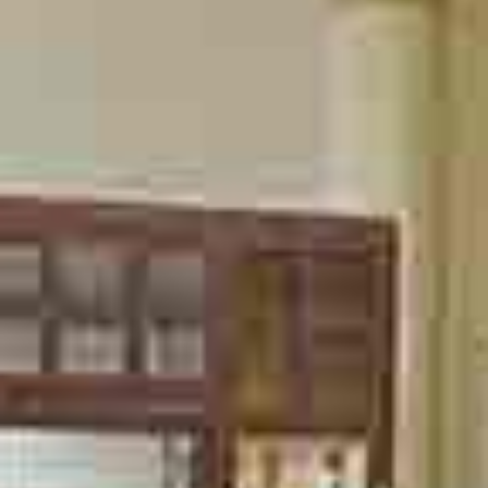
Lavora con noi
Bilancio sociale
Eventi
Media
">
Ebook
Cerca...