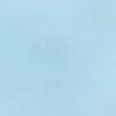
Lavora con noi
Bilancio sociale
Eventi
Media
">
Ebook
Cerca...