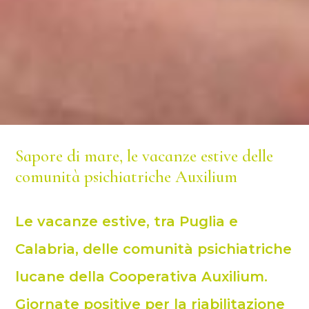
Sapore di mare, le vacanze estive delle
comunità psichiatriche Auxilium
Le vacanze estive, tra Puglia e
Calabria, delle comunità psichiatriche
lucane della Cooperativa Auxilium.
Giornate positive per la riabilitazione