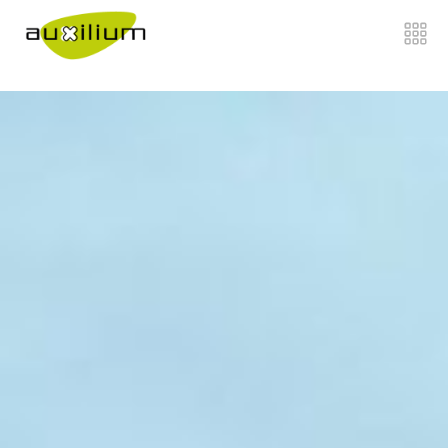
">
Home
Chi siamo
Di cosa ci occupiamo
">
Come Lavoriamo
">