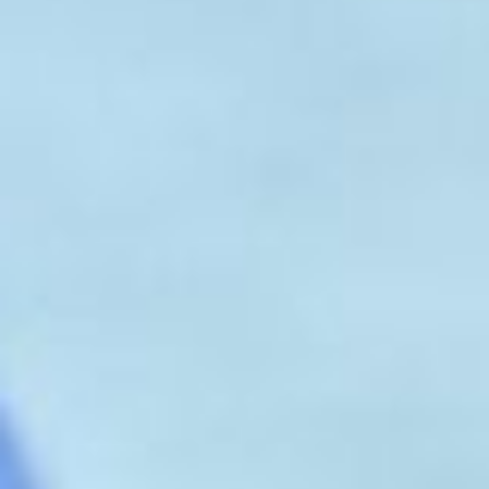
Contattaci
+39 0973 683908
info@coopauxilium.it