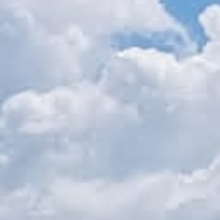
Lavora con noi
Bilancio sociale
Eventi
Media
">
Ebook
Cerca...