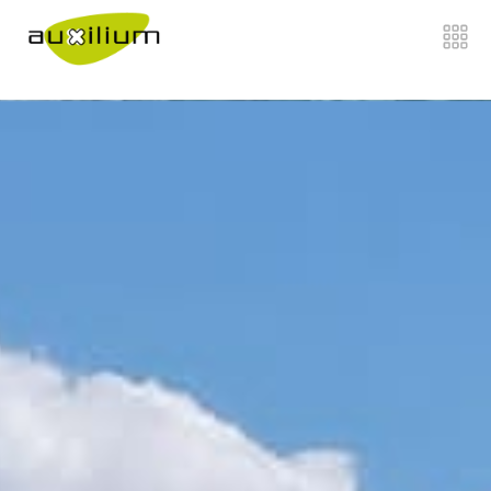
">
Home
Chi siamo
Di cosa ci occupiamo
">
Come Lavoriamo
">