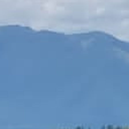
Contattaci
+39 0973 683908
info@coopauxilium.it